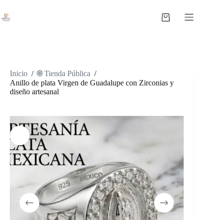
Saltar
al
Carro
contenido
de
compra
Inicio
/
🌐 Tienda Pública
/
Anillo de plata Virgen de Guadalupe con Zirconias y
diseño artesanal