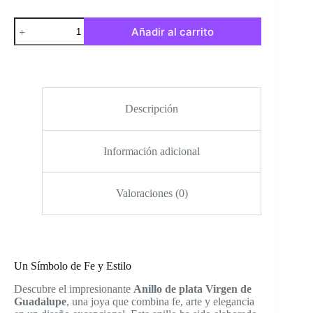
Anillo
Añadir al carrito
de
plata
Virgen
de
Guadalupe
con
Zirconias
Descripción
y
diseño
artesanal
Información adicional
cantidad
Valoraciones (0)
Un Símbolo de Fe y Estilo
Descubre el impresionante
Anillo de plata Virgen de
Guadalupe
, una joya que combina fe, arte y elegancia