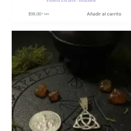
Pulsera Esclava / Brazalete
Añadir al carrito
$
98.00
+ tax