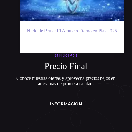
Nudo de Bruja: El Amuleto Eterno en Plata .925
Añadir al carrito
$
47.97
$
65.00
+ tax
El
El
precio
precio
OFERTAS!
original
actual
era:
es:
Precio Final
$65.00.
$47.97.
Conoce nuestras ofertas y aprovecha precios bajos en
artesanias de promera calidad.
INFORMACIÓN