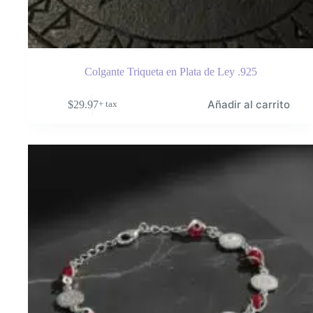
Colgante Triqueta en Plata de Ley .925
Añadir al carrito
$
29.97
+ tax