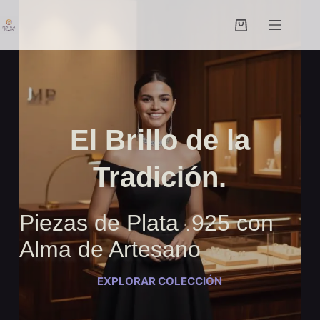
Saltar
al
Carro
contenido
de
compra
El Brillo de la
Tradición.
Piezas de Plata .925 con
Alma de Artesano
EXPLORAR COLECCIÓN