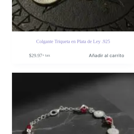
Colgante Triqueta en Plata de Ley .925
Añadir al carrito
$
29.97
+ tax