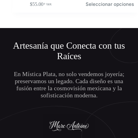
Seleccionar opciones
$
55.00
+ tax
producto
tiene
múltiples
variantes.
Las
opciones
se
Artesanía que Conecta con tus
pueden
elegir
Raíces
en
la
página
de
En Mística Plata, no solo vendemos joyería;
producto
preservamos un legado. Cada diseño es una
fusión entre la cosmovisión mexicana y la
sofisticación moderna.