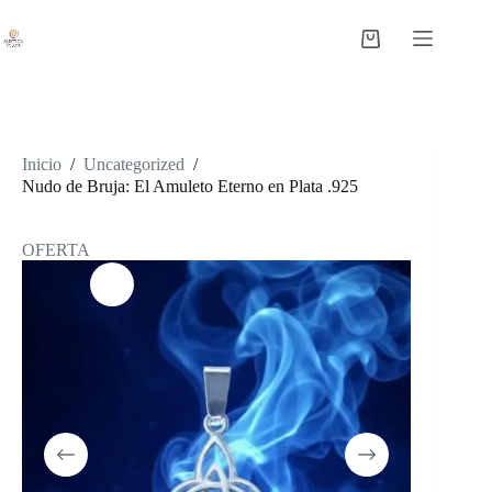
Saltar
al
Carro
contenido
de
compra
Inicio
/
Uncategorized
/
Nudo de Bruja: El Amuleto Eterno en Plata .925
OFERTA