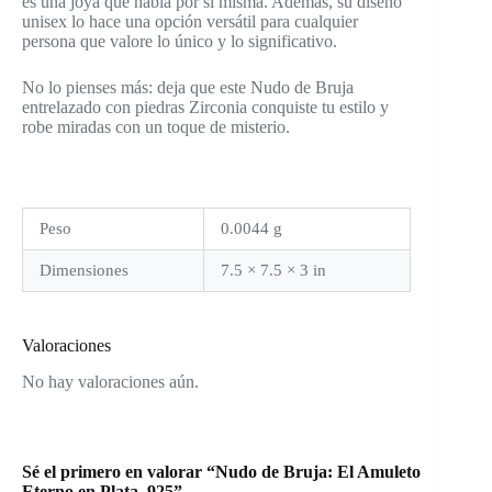
es una joya que habla por sí misma. Además, su diseño
unisex lo hace una opción versátil para cualquier
persona que valore lo único y lo significativo.
No lo pienses más: deja que este Nudo de Bruja
entrelazado con piedras Zirconia conquiste tu estilo y
robe miradas con un toque de misterio.
Peso
0.0044 g
Dimensiones
7.5 × 7.5 × 3 in
Valoraciones
No hay valoraciones aún.
Sé el primero en valorar “Nudo de Bruja: El Amuleto
Eterno en Plata .925”