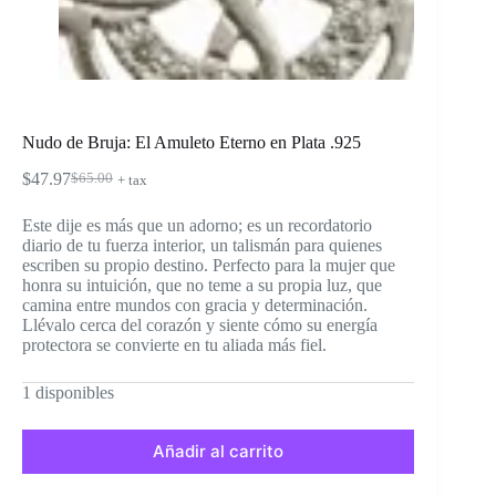
Nudo de Bruja: El Amuleto Eterno en Plata .925
$
47.97
$
65.00
+ tax
El
El
precio
precio
Este dije es más que un adorno; es un recordatorio
original
actual
diario de tu fuerza interior, un talismán para quienes
era:
es:
escriben su propio destino. Perfecto para la mujer que
$65.00.
$47.97.
honra su intuición, que no teme a su propia luz, que
camina entre mundos con gracia y determinación.
Llévalo cerca del corazón y siente cómo su energía
protectora se convierte en tu aliada más fiel.
1 disponibles
Añadir al carrito