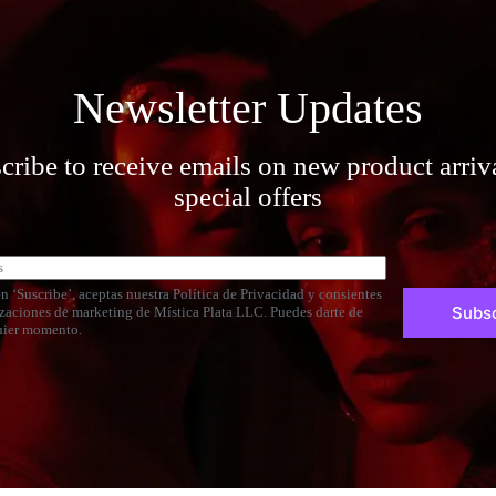
Newsletter Updates
cribe to receive emails on new product arriv
special offers
en ‘Suscribe’, aceptas nuestra Política de Privacidad y consientes
Subs
lizaciones de marketing de Mística Plata LLC. Puedes darte de
uier momento.