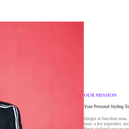
OUR MISSION
Your Personal Styling 
Integer at faucibus urna
nunc a leo imperdiet, 
Proin eleifend eget quam 