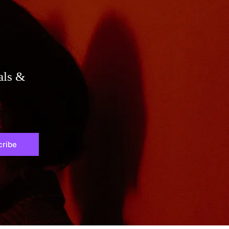
als &
cribe