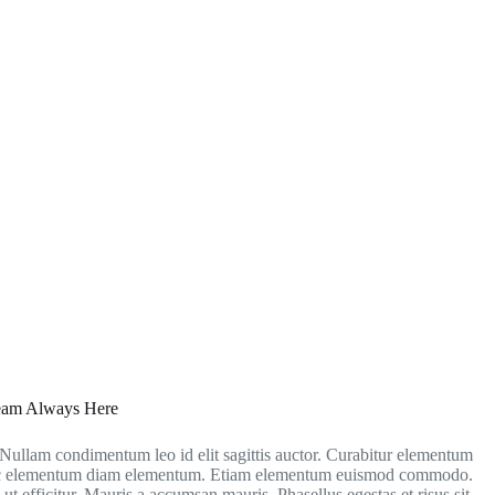
Team Always Here
. Nullam condimentum leo id elit sagittis auctor. Curabitur elementum
nec elementum diam elementum. Etiam elementum euismod commodo.
ut efficitur. Mauris a accumsan mauris. Phasellus egestas et risus sit