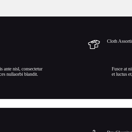
Cloth Assort
is ante nisl, consectetur
Fusce at ni
ices nullaorbi blandit.
et luctus et