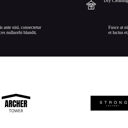
Dry Cleanin
is ante nisl, consectetur
Fusce at ni
ices nullaorbi blandit.
et luctus et