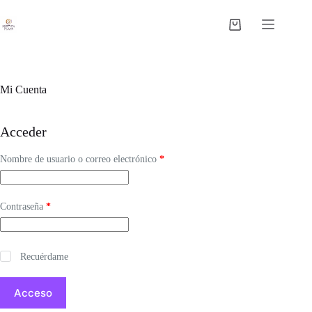
Saltar
al
Carro
contenido
de
compra
Mi Cuenta
Acceder
Obligatorio
Nombre de usuario o correo electrónico
*
Obligatorio
Contraseña
*
Recuérdame
Acceso